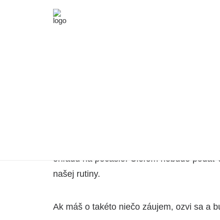
BEH - PB alebo okolie, 
Každému človeku sa určite behá najlepšie 
stretli v skupinke a pre zmenu si zabehli 
Behávam v okolí Považskej Bystrice a na
ohľadu na počasie. Cieľom nebude podať č
našej rutiny.
Ak máš o takéto niečo záujem, ozvi sa a 