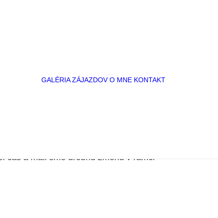
ŽIARA
A S
M
M
GALÉRIA ZÁJAZDOV
O MNE
KONTAKT
Mojim cieľom ale je, aby sme sa občas
RET S
I
OVANIE
AMI
 NA
ostiam. Behať môžeme celoročne bez
ol čas a mali sme drobnú zmenu v rámci