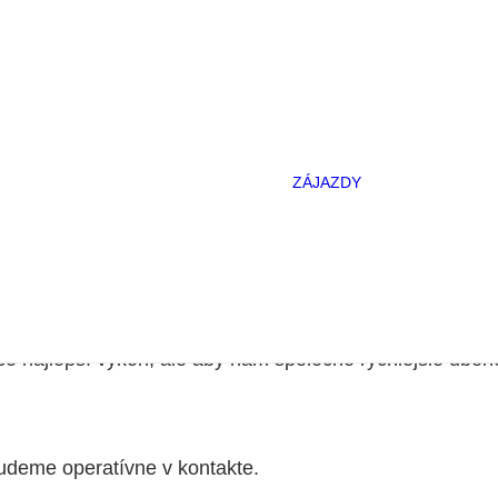
POLÁRNA 
(NÓRSKO)
ARGENTÍN
MARTINO
NOVÁKOM
celoročne
NAMÍBIA S
MARTINO
NOVÁKOM
ZÁJAZDY
ALJAŠKA A
samému, pretože si určuje svoje tempo aj vzdialenosti. 
BLÍZKY ST
MEDVEĎM
vo väčšom počte.
ŠNORCHL
S KOSATK
EXKURZIE
MIERU
jčastejšie na asfalte, avšak som otvorený rôznym možn
o najlepší výkon, ale aby nám spoločne rýchlejšie ubeh
budeme operatívne v kontakte.